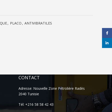
IQUE
,
PLACO
,
ANTIVIBRATILES
Face
linke
CONTACT
Adresse: Nouvelle Zone Pétrolière Radès
2040 Tunisie
Tél: +216 58 58 42 43