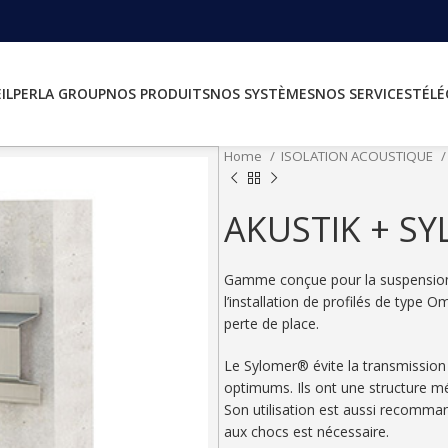
IL
PERLA GROUP
NOS PRODUITS
NOS SYSTÈMES
NOS SERVICES
TÉL
Home
ISOLATION ACOUSTIQUE
AKUSTIK + S
Gamme conçue pour la suspension d
l’installation de profilés de type O
perte de place.
Le Sylomer® évite la transmission 
optimums. Ils ont une structure mé
Son utilisation est aussi recomma
aux chocs est nécessaire.