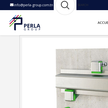
info@perla-group.com.tn
SEARCH
ACCUE