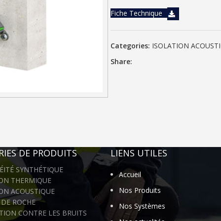
Fiche Technique
Categories:
ISOLATION ACOUST
Share:
IES DE PRODUITS
LIENS UTILES
ÉITÉ SYNTHÉTIQUE
Accueil
ION THERMIQUE
Nos Produits
ION ACOUSTIQUE
 DE ROCHE
Nos Systèmes
TION CONTRE LES BRUITS