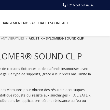
+216 58 58 42 43
ÉCHARGEMENT
NOS ACTUALITÉS
CONTACT
ANTIVIBRATILES
AKUSTIK + SYLOMER® SOUND CLIP
YLOMER® SOUND CLIP
e cloisons flottantes et de plafonds insonorisés avec
mega. Ce type de supports, grâce à leur profil bas, limite la
des vibrations pour obtenir des résultats acoustiques
tallique robuste qui résiste aux surcharges « FAIL SAFE ».
ndée dans les applications où une résistance au feu ou