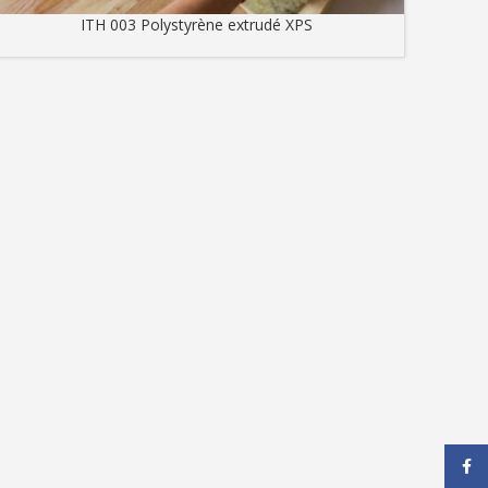
ITH 003 Polystyrène extrudé XPS
e
Face