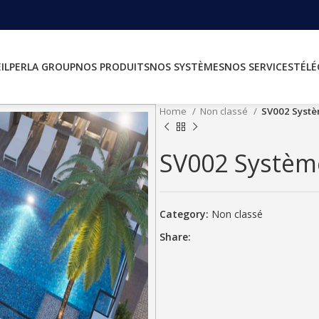
IL
PERLA GROUP
NOS PRODUITS
NOS SYSTÈMES
NOS SERVICES
TÉL
Home
Non classé
SV002 Systè
SV002 Système
Category:
Non classé
Share: