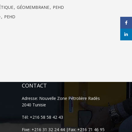
ÉTIQUE
,
GÉOMEMBRANE
,
PEHD
e
,
PEHD
Face
linke
CONTACT
Adresse: Nouvelle Zone Pétrolière Radès
2040 Tunisie
Tél: +216 58 58 42 43
Fixe: +216 31 32 24 44 |Fax: +216 71 46 95