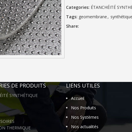
Categories:
ÉTANCHÉITÉ SYNTH
Tags:
geomembrane
,
synthétiqu
Share:
IES DE PRODUITS
LIENS UTILES
ÉITÉ SYNTHÉTIQUE
Accueil
Nos Produits
Nos Systèmes
SOIRES
Nos actualités
ION THERMIQUE