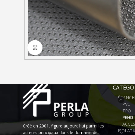
Click to enlarge
CATÉGOR
ÉTANCH
PVC
TPO
PEHD
ACCES
Créé en 2001, figure aujourd’hui parmi les
ISOLAT
acteurs principaux dans le domaine de