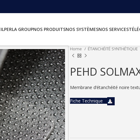
IL
PERLA GROUP
NOS PRODUITS
NOS SYSTÈMES
NOS SERVICES
TÉL
Home
ÉTANCHÉITÉ SYNTHÉTIQUE
PEHD SOLMAX
Membrane d’étanchéité noire text
Fiche Technique