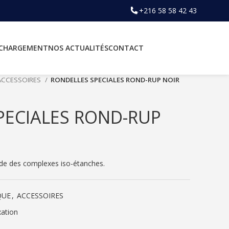
+216 58 58 42 43
ÉCHARGEMENT
NOS ACTUALITÉS
CONTACT
ACCESSOIRES
RONDELLES SPECIALES ROND-RUP NOIR
PECIALES ROND-RUP
igide des complexes iso-étanches.
QUE
,
ACCESSOIRES
xation