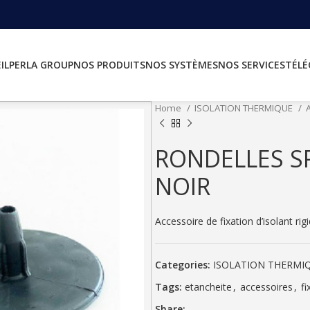
IL
PERLA GROUP
NOS PRODUITS
NOS SYSTÈMES
NOS SERVICES
TÉL
Home
ISOLATION THERMIQUE
RONDELLES S
NOIR
Accessoire de fixation d’isolant r
Categories:
ISOLATION THERMI
Tags:
etancheite
,
accessoires
,
fi
Share: