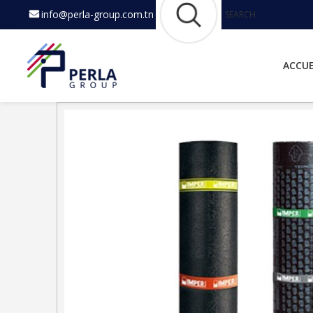
info@perla-group.com.tn
SEARCH
ACCUE