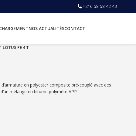
+216 58 58 42 43
ÉCHARGEMENT
NOS ACTUALITÉS
CONTACT
LOTUS PE 4 T
 d’armature en polyester composite pré-couplé avec des
 et d’un mélange en bitume polymère APP.