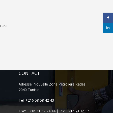
Face
EUSE
linke
CONTACT
Adresse: Nouvelle Zone Pétrolière Radès
2040 Tunisie
Tél: +216 58 58 42 43
Fixe: +216 31 32 24 44 |Fax: +216 71 46 95