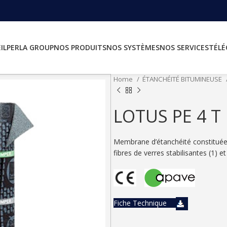
IL
PERLA GROUP
NOS PRODUITS
NOS SYSTÈMES
NOS SERVICES
TÉL
Home
ÉTANCHÉITÉ BITUMINEUSE
LOTUS PE 4 T
Membrane d’étanchéité constituée
fibres de verres stabilisantes (1)
Fiche Technique