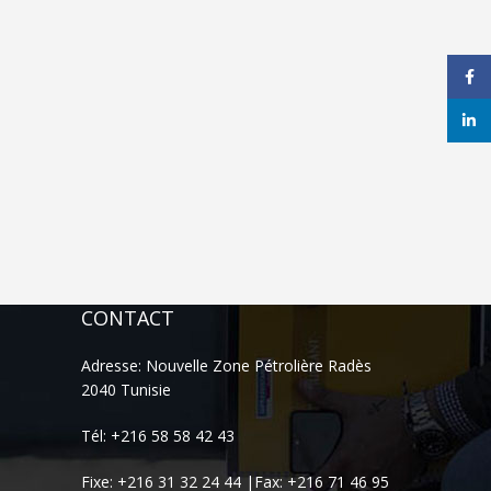
Face
linke
CONTACT
Adresse: Nouvelle Zone Pétrolière Radès
2040 Tunisie
Tél: +216 58 58 42 43
Fixe: +216 31 32 24 44 |Fax: +216 71 46 95