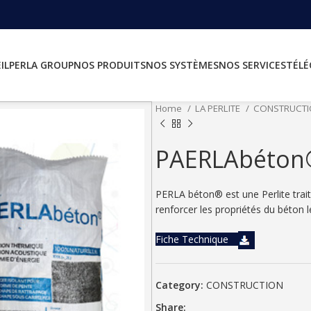
IL
PERLA GROUP
NOS PRODUITS
NOS SYSTÈMES
NOS SERVICES
TÉL
Home
LA PERLITE
CONSTRUCT
PAERLAbéton
PERLA béton® est une Perlite trait
renforcer les propriétés du béton l
Fiche Technique
Category:
CONSTRUCTION
Share: