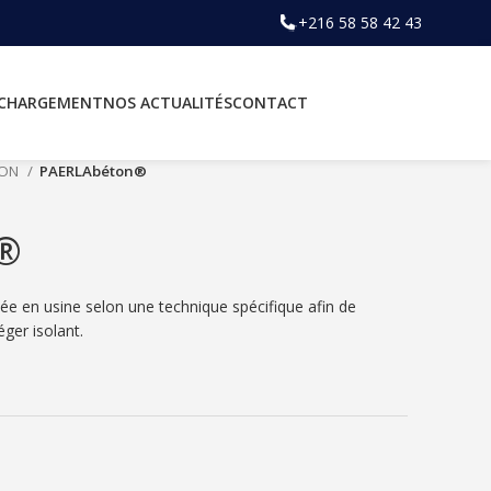
+216 58 58 42 43
ÉCHARGEMENT
NOS ACTUALITÉS
CONTACT
ION
PAERLAbéton®
®
ée en usine selon une technique spécifique afin de
éger isolant.