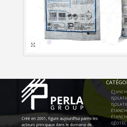
Click to enlarge
CATÉGOR
ÉTANCH
ISOLAT
ISOLAT
ÉTANCHÉ
ÉTANCH
Créé en 2001, figure aujourd’hui parmi les
GÉOTEC
acteurs principaux dans le domaine de