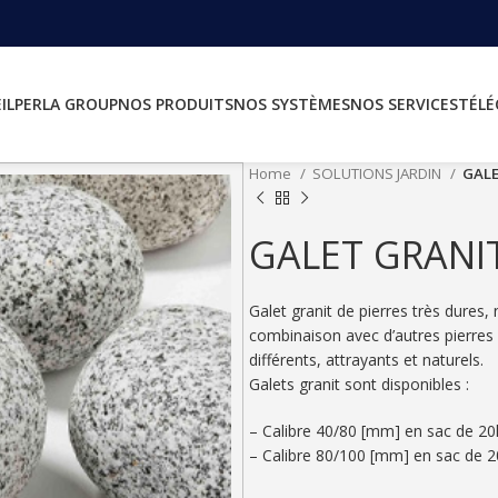
IL
PERLA GROUP
NOS PRODUITS
NOS SYSTÈMES
NOS SERVICES
TÉL
Home
SOLUTIONS JARDIN
GALE
GALET GRANI
Galet granit de pierres très dures, n
combinaison avec d’autres pierres 
différents, attrayants et naturels.
Galets granit sont disponibles :
– Calibre 40/80 [mm] en sac de 2
– Calibre 80/100 [mm] en sac de 