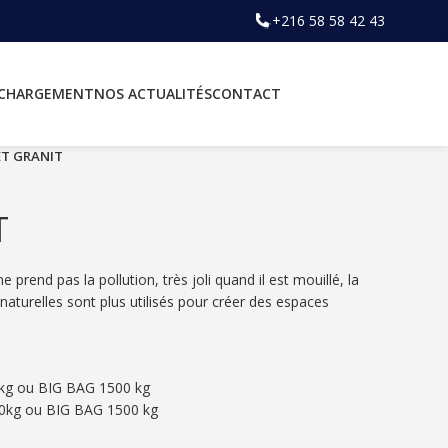
+216 58 58 42 43
ÉCHARGEMENT
NOS ACTUALITÉS
CONTACT
T GRANIT
T
e prend pas la pollution, très joli quand il est mouillé, la
naturelles sont plus utilisés pour créer des espaces
0kg ou BIG BAG 1500 kg
20kg ou BIG BAG 1500 kg