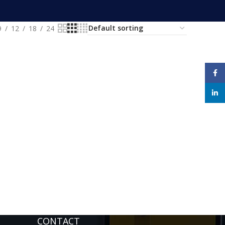
9
12
18
24
Face
linke
CONTACT