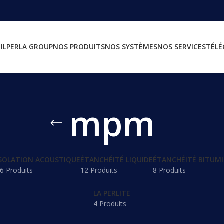
IL
PERLA GROUP
NOS PRODUITS
NOS SYSTÈMES
NOS SERVICES
TÉL
mpm
SOLATION ACOUSTIQUE
ÉTANCHÉITÉ LIQUIDE
ÉTANCHÉITÉ BITUM
6 Produits
12 Produits
8 Produits
LA PERLITE
4 Produits