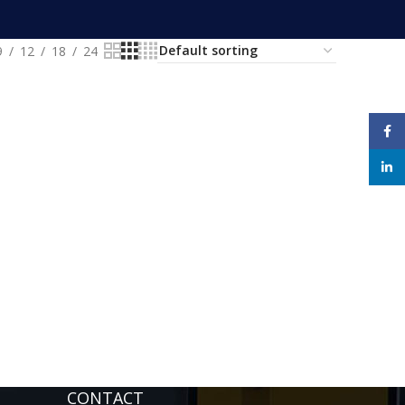
9
12
18
24
Face
linke
CONTACT