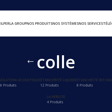
IL
PERLA GROUP
NOS PRODUITS
NOS SYSTÈMES
NOS SERVICES
TÉL
colle
SOLATION ACOUSTIQUE
ÉTANCHÉITÉ LIQUIDE
ÉTANCHÉITÉ BITUM
6 Produits
12 Produits
8 Produits
LA PERLITE
4 Produits