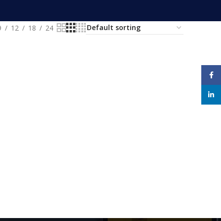
9
12
18
24
Face
linke