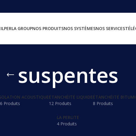
IL
PERLA GROUP
NOS PRODUITS
NOS SYSTÈMES
NOS SERVICES
TÉL
suspentes
SOLATION ACOUSTIQUE
ÉTANCHÉITÉ LIQUIDE
ÉTANCHÉITÉ BITUM
6 Produits
12 Produits
8 Produits
LA PERLITE
4 Produits