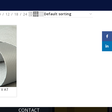
9
12
18
24
Face
linke
 V AT
CONTACT