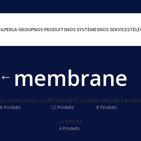
IL
PERLA GROUP
NOS PRODUITS
NOS SYSTÈMES
NOS SERVICES
TÉL
membrane
SOLATION ACOUSTIQUE
ÉTANCHÉITÉ LIQUIDE
ÉTANCHÉITÉ BITUM
6 Produits
12 Produits
8 Produits
LA PERLITE
4 Produits